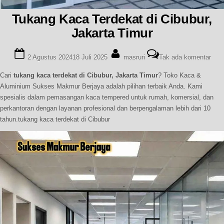
Tukang Kaca Terdekat di Cibubur,
Jakarta Timur
Posted
By
pad
2 Agustus 2024
18 Juli 2025
masruri
Tak ada komentar
on
Tuk
Kac
Cari
tukang kaca terdekat di Cibubur, Jakarta Timur
? Toko Kaca &
Terd
Aluminium Sukses Makmur Berjaya adalah pilihan terbaik Anda. Kami
di
spesialis dalam pemasangan kaca tempered untuk rumah, komersial, dan
Cibu
perkantoran dengan layanan profesional dan berpengalaman lebih dari 10
Jaka
tahun.tukang kaca terdekat di Cibubur
Timu