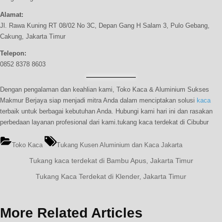
Alamat:
Jl. Rawa Kuning RT 08/02 No 3C, Depan Gang H Salam 3, Pulo Gebang,
Cakung, Jakarta Timur
Telepon:
0852 8378 8603
Dengan pengalaman dan keahlian kami, Toko Kaca & Aluminium Sukses
Makmur Berjaya siap menjadi mitra Anda dalam menciptakan solusi
kaca
terbaik untuk berbagai kebutuhan Anda. Hubungi kami hari ini dan rasakan
perbedaan layanan profesional dari kami.tukang kaca terdekat di Cibubur
Tags:
Toko Kaca
Tukang Kusen Aluminium dan Kaca Jakarta
Navigasi
Previous
Tukang kaca terdekat di Bambu Apus, Jakarta Timur
Post:
pos
Next
Tukang Kaca Terdekat di Klender, Jakarta Timur
Post:
More Related Articles