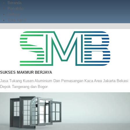
Skip
Beranda
to
Portofolio
content
Gallery
Toko Kami
SUKSES MAKMUR BERJAYA
Jasa Tukang Kusen Aluminium Dan Pemasangan Kaca Area Jakarta Bekasi
Depok Tangerang dan Bogor