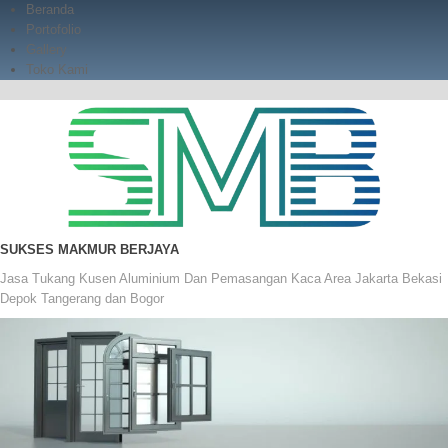
Skip
Beranda
to
Portofolio
content
Gallery
Toko Kami
SUKSES MAKMUR BERJAYA
Jasa Tukang Kusen Aluminium Dan Pemasangan Kaca Area Jakarta Bekasi
Depok Tangerang dan Bogor