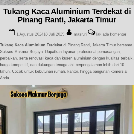
Tukang Kaca Aluminium Terdekat di
Pinang Ranti, Jakarta Timur
Posted
By
pad
1 Agustus 2024
18 Juli 2025
masruri
Tak ada komentar
on
Tuk
Kac
Tukang Kaca Aluminium Terdekat
di Pinang Ranti, Jakarta Timur bersama
Alum
Sukses Makmur Berjaya. Dapatkan layanan profesional pemasangan,
Terd
perbaikan, serta renovasi kaca dan kusen aluminium dengan kualitas terbaik,
di
harga kompetitif, dan dukungan tenaga ahli berpengalaman lebih dari 10
Pina
tahun. Cocok untuk kebutuhan rumah, kantor, hingga bangunan komersial
Rant
Anda.
Jaka
Timu