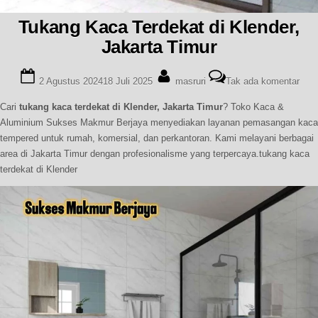
Tukang Kaca Terdekat di Klender,
Jakarta Timur
Posted
By
pad
2 Agustus 2024
18 Juli 2025
masruri
Tak ada komentar
on
Tuk
Kac
Cari
tukang kaca terdekat di Klender, Jakarta Timur
? Toko Kaca &
Terd
Aluminium Sukses Makmur Berjaya menyediakan layanan pemasangan kaca
di
tempered untuk rumah, komersial, dan perkantoran. Kami melayani berbagai
Klen
area di Jakarta Timur dengan profesionalisme yang terpercaya.tukang kaca
Jaka
terdekat di Klender
Timu