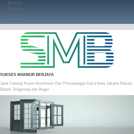
Skip
Beranda
to
Portofolio
content
Gallery
Toko Kami
SUKSES MAKMUR BERJAYA
Jasa Tukang Kusen Aluminium Dan Pemasangan Kaca Area Jakarta Bekasi
Depok Tangerang dan Bogor