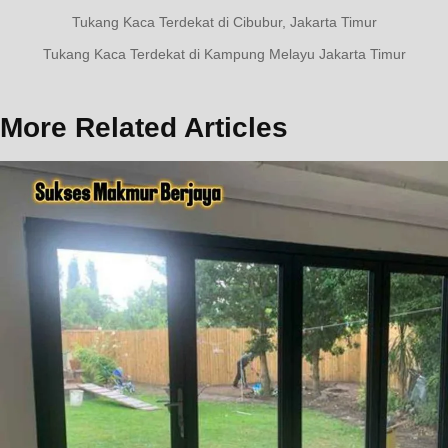
Navigasi
Previous
Tukang Kaca Terdekat di Cibubur, Jakarta Timur
Post:
pos
Next
Tukang Kaca Terdekat di Kampung Melayu Jakarta Timur
Post:
More Related Articles