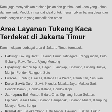
Kami juga menyediakan etalase jualan dan gerobak dari kaca yang kokoh
dan menarik. Produk ini sangat ideal untuk menampilkan barang dagangan
Anda dengan cara yang menarik dan aman.
Area Layanan Tukang Kaca
Terdekat di Jakarta Timur
Kami melayani berbagai area di Jakarta Timur, termasuk:
Cakung:
Cakung Barat, Cakung Timur, Jatinegara, Penggilingan, Pulo
Gebang, Rawa Terate, Ujung Menteng
Cipayung:
Bambu Apus, Ceger, Cilangkap, Cipayung, Lubang Buaya,
Munjul, Pondok Ranggon, Setu
Ciracas:
Cibubur, Ciracas, Kelapa Dua Wetan, Rambutan, Susukan
Duren Sawit:
Duren Sawit, Klender, Malaka Jaya, Malaka Sari,
Pondok Bambu, Pondok Kelapa, Pondok Kopi
Jatinegara:
Bali Mester, Bidara Cina, Cipinang Besar Selatan,
Cipinang Besar Utara, Cipinang Cempedak, Cipinang Muara, Kampung
Melayu, Rawa Bunga
Kramat Jati:
Balekambang, Batu Ampar, Cawang, Cililitan, Dukuh,