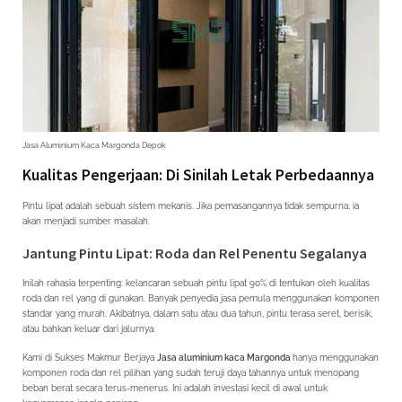
Jasa Aluminium Kaca Margonda Depok
Kualitas Pengerjaan: Di Sinilah Letak Perbedaannya
Pintu lipat adalah sebuah sistem mekanis. Jika pemasangannya tidak sempurna, ia
akan menjadi sumber masalah.
Jantung Pintu Lipat: Roda dan Rel Penentu Segalanya
Inilah rahasia terpenting: kelancaran sebuah pintu lipat 90% di tentukan oleh kualitas
roda dan rel yang di gunakan. Banyak penyedia jasa pemula menggunakan komponen
standar yang murah. Akibatnya, dalam satu atau dua tahun, pintu terasa seret, berisik,
atau bahkan keluar dari jalurnya.
Kami di Sukses Makmur Berjaya
Jasa aluminium kaca Margonda
hanya menggunakan
komponen roda dan rel pilihan yang sudah teruji daya tahannya untuk menopang
beban berat secara terus-menerus. Ini adalah investasi kecil di awal untuk