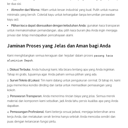
ke dua sisi.
Atmosfer dari Warna:
Hitam untuk kesan industrial yang kuat. Putih untuk nuansa
minimalis yang bersih. Cokelat kayu untuk kehangatan tanpa kerumitan perawatan
kayu asli.
Pilihan kaca dapat disesuaikan dengan kebutuhan Anda:
gunakan kaca transparan
untuk memaksimalkan pemandangan, atau pilih kaca buram jika Anda ingin menjaga
privasi dan tetap mendapatkan pencahayaan alami.
Jaminan Proses yang Jelas dan Aman bagi Anda
Kami menghilangkan semua keraguan dan ‘kejutan’ dalam proses
pasang kaca
aluminium Depok
.
Diskusi Terbuka:
Anda hubungi kami, kita bicara tentang apa yang Anda inginkan.
Tahap ini gratis, tujuannya agar Anda paham semua pilihan yang ada.
Survei Teknis di Lokasi:
Tim kami datang untuk pengukuran cermat. Di tahap ini, kami
juga memeriksa kondisi dinding dan lantai untuk memastikan pemasangan yang
kokoh.
Penawaran Transparan:
Anda menerima rincian biaya yang jelas. Semua merek
material dan komponen kami sebutkan, jadi Anda tahu persis kualitas apa yang Anda
dapatkan.
Pemasangan Profesional:
Kami bekerja sesuai jadwal, menjaga kebersihan area
kerja Anda, dan melakukan serah terima hanya setelah Anda mencoba sendiri dan
puas dengan kelancaran fungsi pintu.