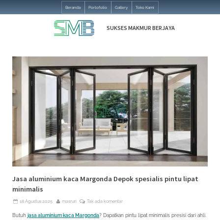
Skip
Beranda
Portofolio
Gallery
Toko Kami
to
content
SUKSES MAKMUR BERJAYA
Jasa
Tukang
Kusen
Aluminium
Dan
Pemasangan
Kaca
Area
Jakarta
Bekasi
Depok
Tangerang
dan
Bogor
Jasa aluminium kaca Margonda Depok spesialis pintu lipat
minimalis
Posted
By
pada
18 Agustus 2025
masruri
Tak ada komentar
on
Jasa
aluminium
Butuh
jasa aluminium kaca Margonda
? Dapatkan pintu lipat minimalis presisi dari ahli.