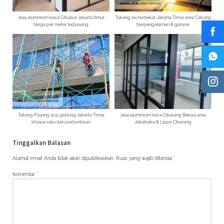
Jasa aluminium kaca Cibubur Jakarta timur
Tukang las terdekat Jakarta Timur area Cakung
harga per meter terpasang
berpengalaman & garansi
Tukang Pasang acp gedung Jakarta Timur
Jasa aluminium kaca Cikarang Bekasi area
khusus ruko dan perkantoran
Jababeka & Lippo Cikarang
Tinggalkan Balasan
Alamat email Anda tidak akan dipublikasikan.
Ruas yang wajib ditandai
*
Komentar
*