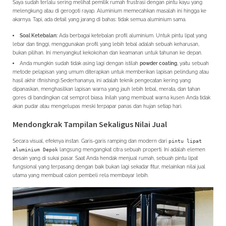
Saya sudah terlalu sering melihat pemilik rumah frustrasi dengan pintu kayu yang
melengkung atau di gerogoti rayap. Aluminium memecahkan masalah ini hingga ke
akarnya. Tapi, ada detail yang jarang di bahas: tidak semua aluminium sama.
Soal Ketebalan:
Ada berbagai ketebalan profil aluminium. Untuk pintu lipat yang
lebar dan tinggi, menggunakan profil yang lebih tebal adalah sebuah keharusan,
bukan pilihan. Ini menyangkut kekokohan dan keamanan untuk tahunan ke depan.
Anda mungkin sudah tidak asing lagi dengan istilah
powder coating
, yaitu sebuah
metode pelapisan yang umum diterapkan untuk memberikan lapisan pelindung atau
hasil akhir (finishing).Sederhananya, ini adalah teknik pengecatan kering yang
dipanaskan, menghasilkan lapisan warna yang jauh lebih tebal, merata, dan tahan
gores di bandingkan cat semprot biasa. Inilah yang membuat warna kusen Anda tidak
akan pudar atau mengelupas meski terpapar panas dan hujan setiap hari.
Mendongkrak Tampilan Sekaligus Nilai Jual
Secara visual, efeknya instan. Garis-garis ramping dan modern dari
pintu lipat
aluminium Depok
langsung mengangkat citra sebuah properti. Ini adalah elemen
desain yang di sukai pasar. Saat Anda hendak menjual rumah, sebuah pintu lipat
fungsional yang terpasang dengan baik bukan lagi sekadar fitur, melainkan nilai jual
utama yang membuat calon pembeli rela membayar lebih.