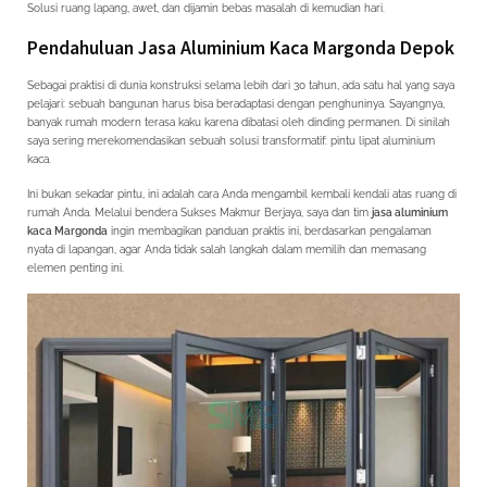
kaca
Solusi ruang lapang, awet, dan dijamin bebas masalah di kemudian hari.
Margonda
Depok
Pendahuluan
Jasa Aluminium Kaca Margonda Depok
spesialis
pintu
lipat
Sebagai praktisi di dunia konstruksi selama lebih dari 30 tahun, ada satu hal yang saya
minimalis
pelajari: sebuah bangunan harus bisa beradaptasi dengan penghuninya. Sayangnya,
banyak rumah modern terasa kaku karena dibatasi oleh dinding permanen. Di sinilah
saya sering merekomendasikan sebuah solusi transformatif: pintu lipat aluminium
kaca.
Ini bukan sekadar pintu, ini adalah cara Anda mengambil kembali kendali atas ruang di
rumah Anda. Melalui bendera Sukses Makmur Berjaya, saya dan tim
jasa aluminium
kaca Margonda
ingin membagikan panduan praktis ini, berdasarkan pengalaman
nyata di lapangan, agar Anda tidak salah langkah dalam memilih dan memasang
elemen penting ini.