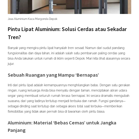
Jasa Aluminium Kaca Margonda Depok
Pintu Lipat Aluminium: Solusi Cerdas atau Sekadar
Tren?
Banyak yang mengira pintu lipat hanyalah tren sesaat. Namun dari sudut pandang
fungsionalitas dan daya tahan, ini adalah salah satu pembaruan paling cerdas yang
bisa Anda lakukan untuk rumah di iklim seperti Depok. Mari kita lihat alasannya secara
jujur.
Sebuah Ruangan yang Mampu ‘Bernapas’
Inti dari pintu lipat adalah kemampuannya menghilangkan batas. Dengan satu gerakan
ringan, ruang keluarga Anda bisa menyatu dengan taman, menciptakan aliran udara
segar yang membuat seluruh rumah terasa ‘bernapas’. Ini secara dramatis mengubah
suasana, dari yang tadinya tertutup menjadi terbuka dan ramah. Fungsi gandanya—
sebagai dinding saat tertutup dan sebagai akses total saat terbuka—memberikan
fleksibilitas yang tidak akan pernah bisa di tawarkan oleh pintu biasa.
Aluminium: Material ‘Bebas Cemas’ untuk Jangka
Panjang