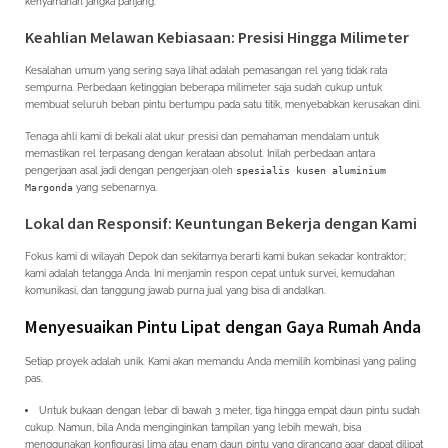
kenyamanan jangka panjang.
Keahlian Melawan Kebiasaan: Presisi Hingga Milimeter
Kesalahan umum yang sering saya lihat adalah pemasangan rel yang tidak rata
sempurna. Perbedaan ketinggian beberapa milimeter saja sudah cukup untuk
membuat seluruh beban pintu bertumpu pada satu titik, menyebabkan kerusakan dini.
Tenaga ahli kami di bekali alat ukur presisi dan pemahaman mendalam untuk
memastikan rel terpasang dengan kerataan absolut. Inilah perbedaan antara
pengerjaan asal jadi dengan pengerjaan oleh
spesialis kusen aluminium
Margonda
yang sebenarnya.
Lokal dan Responsif: Keuntungan Bekerja dengan Kami
Fokus kami di wilayah Depok dan sekitarnya berarti kami bukan sekadar kontraktor;
kami adalah tetangga Anda. Ini menjamin respon cepat untuk survei, kemudahan
komunikasi, dan tanggung jawab purna jual yang bisa di andalkan.
Menyesuaikan Pintu Lipat dengan Gaya Rumah Anda
Setiap proyek adalah unik. Kami akan memandu Anda memilih kombinasi yang paling
pas.
Untuk bukaan dengan lebar di bawah 3 meter, tiga hingga empat daun pintu sudah
cukup. Namun, bila Anda menginginkan tampilan yang lebih mewah, bisa
menggunakan konfigurasi lima atau enam daun pintu yang dirancang agar dapat dilipat