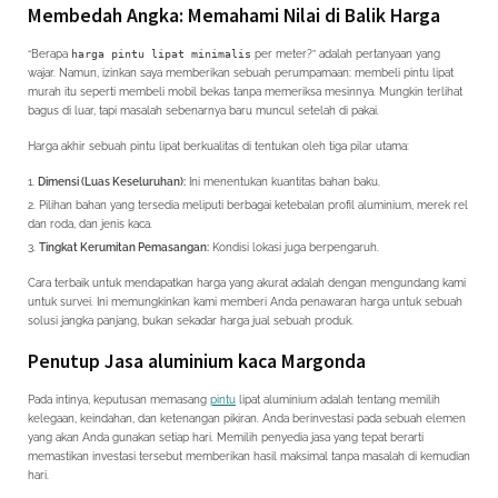
Membedah Angka: Memahami Nilai di Balik Harga
“Berapa
harga pintu lipat minimalis
per meter?” adalah pertanyaan yang
wajar. Namun, izinkan saya memberikan sebuah perumpamaan: membeli pintu lipat
murah itu seperti membeli mobil bekas tanpa memeriksa mesinnya. Mungkin terlihat
bagus di luar, tapi masalah sebenarnya baru muncul setelah di pakai.
Harga akhir sebuah pintu lipat berkualitas di tentukan oleh tiga pilar utama:
Dimensi (Luas Keseluruhan):
Ini menentukan kuantitas bahan baku.
Pilihan bahan yang tersedia meliputi berbagai ketebalan profil aluminium, merek rel
dan roda, dan jenis kaca.
Tingkat Kerumitan Pemasangan:
Kondisi lokasi juga berpengaruh.
Cara terbaik untuk mendapatkan harga yang akurat adalah dengan mengundang kami
untuk survei. Ini memungkinkan kami memberi Anda penawaran harga untuk sebuah
solusi jangka panjang, bukan sekadar harga jual sebuah produk.
Penutup Jasa aluminium kaca Margonda
Pada intinya, keputusan memasang
pintu
lipat aluminium adalah tentang memilih
kelegaan, keindahan, dan ketenangan pikiran. Anda berinvestasi pada sebuah elemen
yang akan Anda gunakan setiap hari. Memilih penyedia jasa yang tepat berarti
memastikan investasi tersebut memberikan hasil maksimal tanpa masalah di kemudian
hari.