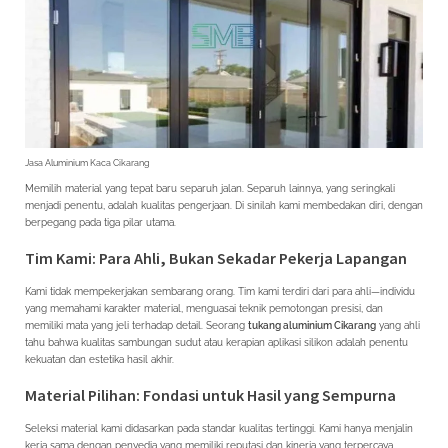
Jasa Aluminium Kaca Cikarang
Memilih material yang tepat baru separuh jalan. Separuh lainnya, yang seringkali
menjadi penentu, adalah kualitas pengerjaan. Di sinilah kami membedakan diri, dengan
berpegang pada tiga pilar utama.
Tim Kami: Para Ahli, Bukan Sekadar Pekerja Lapangan
Kami tidak mempekerjakan sembarang orang. Tim kami terdiri dari para ahli—individu
yang memahami karakter material, menguasai teknik pemotongan presisi, dan
memiliki mata yang jeli terhadap detail. Seorang
tukang aluminium Cikarang
yang ahli
tahu bahwa kualitas sambungan sudut atau kerapian aplikasi silikon adalah penentu
kekuatan dan estetika hasil akhir.
Material Pilihan: Fondasi untuk Hasil yang Sempurna
Seleksi material kami didasarkan pada standar kualitas tertinggi. Kami hanya menjalin
kerja sama dengan penyedia yang memiliki reputasi dan kinerja yang terpercaya.