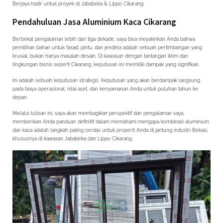
kaca
Berjaya hadir untuk proyek di Jababeka & Lippo Cikarang.
Cikarang
Bekasi
Pendahuluan Jasa Aluminium Kaca Cikarang
area
Jababeka
&
Berbekal pengalaman lebih dari tiga dekade, saya bisa meyakinkan Anda bahwa
Lippo
pemilihan bahan untuk fasad, pintu, dan jendela adalah sebuah pertimbangan yang
Cikarang
krusial, bukan hanya masalah desain. Di kawasan dengan tantangan iklim dan
lingkungan bisnis seperti Cikarang, keputusan ini memiliki dampak yang signifikan.
ini adalah sebuah keputusan strategis. Keputusan yang akan berdampak langsung
pada biaya operasional, nilai aset, dan kenyamanan Anda untuk puluhan tahun ke
depan.
Melalui tulisan ini, saya akan membagikan perspektif dan pengalaman saya,
memberikan Anda panduan definitif dalam memahami mengapa kombinasi aluminium
dan kaca adalah langkah paling cerdas untuk properti Anda di jantung industri Bekasi,
khususnya di kawasan Jababeka dan Lippo Cikarang.