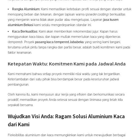
Rangka Aluminium:
Kami memastikan ketebalan profil sesuai dengan standar untuk
menopang beban dan tekanan, dengan lapisan warna (
powder coating
) berkualitas
yang menjamin warna tidak akan pudar atau mengelupas. Layanan
jasa kusen
aluminium Bekasi
kami selalu mengedepankan standar ini.
Kaca Berkualitas:
Kami akan memberikan rekomendasi jujur. Kapan harus
menggunakan kaca biasa, dan kapan mutlak memerlukan kaca yang diperkeras
(
tempered
). Proyek
pasang kaca tempered Jababeka
yang sering kami tangani,
terutama untuk pintu tanpa rangka dan partisi besar, adalah bukti komitmen kami pada
faktor keamanan.
Ketepatan Waktu: Komitmen Kami pada Jadwal Anda
Kami memahami bahwa setiap proyek memiliki nilai waktu yang tak tergantikan.
Keterlambatan dari satu pihak bisa berdampak besar pada keseluruhan jadwal
pembangunan.
Oleh karena itu, kami menyusun alur kerja yang efisien dan berkomunikasi secara
proaktif, memastikan proyek Anda selesai sesuai dengan linimasa yang telah kita
sepakati bersama.
Wujudkan Visi Anda: Ragam Solusi Aluminium Kaca
dari Kami
Fleksibilitas aluminium dan kaca memungkinkan kami untuk mewujudkan berbagai