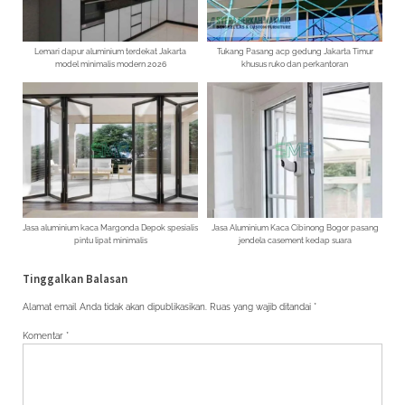
Lemari dapur aluminium terdekat Jakarta
Tukang Pasang acp gedung Jakarta Timur
model minimalis modern 2026
khusus ruko dan perkantoran
Jasa aluminium kaca Margonda Depok spesialis
Jasa Aluminium Kaca Cibinong Bogor pasang
pintu lipat minimalis
jendela casement kedap suara
Tinggalkan Balasan
Alamat email Anda tidak akan dipublikasikan.
Ruas yang wajib ditandai
*
Komentar
*