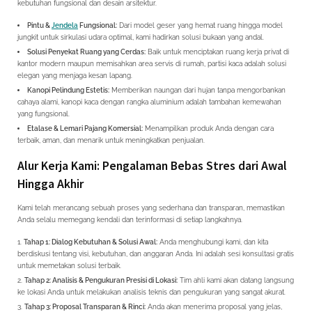
kebutuhan fungsional dan desain arsitektur.
Pintu &
Jendela
Fungsional:
Dari model geser yang hemat ruang hingga model
jungkit untuk sirkulasi udara optimal, kami hadirkan solusi bukaan yang andal.
Solusi Penyekat Ruang yang Cerdas:
Baik untuk menciptakan ruang kerja privat di
kantor modern maupun memisahkan area servis di rumah, partisi kaca adalah solusi
elegan yang menjaga kesan lapang.
Kanopi Pelindung Estetis:
Memberikan naungan dari hujan tanpa mengorbankan
cahaya alami, kanopi kaca dengan rangka aluminium adalah tambahan kemewahan
yang fungsional.
Etalase & Lemari Pajang Komersial:
Menampilkan produk Anda dengan cara
terbaik, aman, dan menarik untuk meningkatkan penjualan.
Alur Kerja Kami: Pengalaman Bebas Stres dari Awal
Hingga Akhir
Kami telah merancang sebuah proses yang sederhana dan transparan, memastikan
Anda selalu memegang kendali dan terinformasi di setiap langkahnya.
Tahap 1: Dialog Kebutuhan & Solusi Awal:
Anda menghubungi kami, dan kita
berdiskusi tentang visi, kebutuhan, dan anggaran Anda. Ini adalah sesi konsultasi gratis
untuk memetakan solusi terbaik.
Tahap 2: Analisis & Pengukuran Presisi di Lokasi:
Tim ahli kami akan datang langsung
ke lokasi Anda untuk melakukan analisis teknis dan pengukuran yang sangat akurat.
Tahap 3: Proposal Transparan & Rinci:
Anda akan menerima proposal yang jelas,