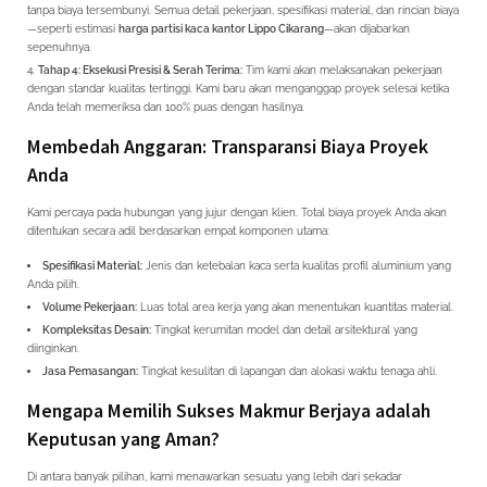
tanpa biaya tersembunyi. Semua detail pekerjaan, spesifikasi material, dan rincian biaya
—seperti estimasi
harga partisi kaca kantor Lippo Cikarang
—akan dijabarkan
sepenuhnya.
Tahap 4: Eksekusi Presisi & Serah Terima:
Tim kami akan melaksanakan pekerjaan
dengan standar kualitas tertinggi. Kami baru akan menganggap proyek selesai ketika
Anda telah memeriksa dan 100% puas dengan hasilnya.
Membedah Anggaran: Transparansi Biaya Proyek
Anda
Kami percaya pada hubungan yang jujur dengan klien. Total biaya proyek Anda akan
ditentukan secara adil berdasarkan empat komponen utama:
Spesifikasi Material:
Jenis dan ketebalan kaca serta kualitas profil aluminium yang
Anda pilih.
Volume Pekerjaan:
Luas total area kerja yang akan menentukan kuantitas material.
Kompleksitas Desain:
Tingkat kerumitan model dan detail arsitektural yang
diinginkan.
Jasa Pemasangan:
Tingkat kesulitan di lapangan dan alokasi waktu tenaga ahli.
Mengapa Memilih Sukses Makmur Berjaya adalah
Keputusan yang Aman?
Di antara banyak pilihan, kami menawarkan sesuatu yang lebih dari sekadar