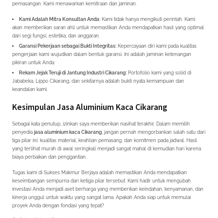
pemasangan. Kami menawarkan kemitraan dan jaminan.
Kami Adalah Mitra Konsultan Anda:
Kami tidak hanya mengikuti perintah. Kami
akan memberikan saran ahli untuk memastikan Anda mendapatkan hasil yang optimal
dari segi fungsi, estetika, dan anggaran.
Garansi Pekerjaan sebagai Bukti Integritas:
Kepercayaan diri kami pada kualitas
pengerjaan kami wujudkan dalam bentuk garansi. Ini adalah jaminan ketenangan
pikiran untuk Anda.
Rekam Jejak Teruji di Jantung Industri Cikarang:
Portofolio kami yang solid di
Jababeka, Lippo Cikarang, dan sekitarnya adalah bukti nyata kemampuan dan
keandalan kami.
Kesimpulan Jasa Aluminium Kaca Cikarang
Sebagai kata penutup, izinkan saya memberikan nasihat terakhir. Dalam memilih
penyedia
jasa aluminium kaca Cikarang
, jangan pernah mengorbankan salah satu dari
tiga pilar ini: kualitas material, keahlian pemasang, dan komitmen pada jadwal. Hasil
yang terlihat murah di awal seringkali menjadi sangat mahal di kemudian hari karena
biaya perbaikan dan penggantian.
Tugas kami di Sukses Makmur Berjaya adalah memastikan Anda mendapatkan
keseimbangan sempurna dari ketiga pilar tersebut. Kami hadir untuk mengubah
investasi Anda menjadi aset berharga yang memberikan keindahan, kenyamanan, dan
kinerja unggul untuk waktu yang sangat lama. Apakah Anda siap untuk memulai
proyek Anda dengan fondasi yang tepat?