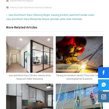
Sukses Makmur Berjaya
Tags:
Tukang Kusen Aluminium dan Kaca Bekasi
Navigasi
P
Jasa Aluminium Kaca Cibinong Bogor pasang jendela casement kedap suara
N
r
Jasa aluminium kaca Margonda Depok spesialis pintu lipat minimalis
pos
e
e
More Related Articles
x
v
t
i
P
o
o
u
s
s
t
P
:
o
s
t
:
Jasa aluminium kaca Cibubur Jakarta timur
Tukang las terdekat Jakarta Timur area Cakung
harga per meter terpasang
berpengalaman & garansi