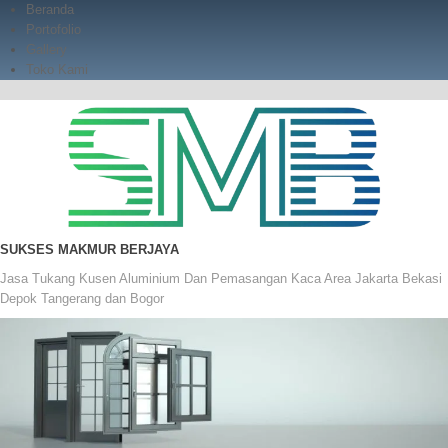
Skip
Beranda
to
Portofolio
content
Gallery
Toko Kami
SUKSES MAKMUR BERJAYA
Jasa Tukang Kusen Aluminium Dan Pemasangan Kaca Area Jakarta Bekasi
Depok Tangerang dan Bogor