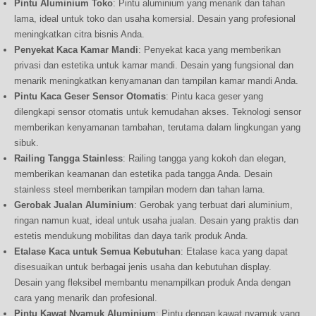
Pintu Aluminium Toko
: Pintu aluminium yang menarik dan tahan
lama, ideal untuk toko dan usaha komersial. Desain yang profesional
meningkatkan citra bisnis Anda.
Penyekat Kaca Kamar Mandi
: Penyekat kaca yang memberikan
privasi dan estetika untuk kamar mandi. Desain yang fungsional dan
menarik meningkatkan kenyamanan dan tampilan kamar mandi Anda.
Pintu Kaca Geser Sensor Otomatis
: Pintu kaca geser yang
dilengkapi sensor otomatis untuk kemudahan akses. Teknologi sensor
memberikan kenyamanan tambahan, terutama dalam lingkungan yang
sibuk.
Railing Tangga Stainless
: Railing tangga yang kokoh dan elegan,
memberikan keamanan dan estetika pada tangga Anda. Desain
stainless steel memberikan tampilan modern dan tahan lama.
Gerobak Jualan Aluminium
: Gerobak yang terbuat dari aluminium,
ringan namun kuat, ideal untuk usaha jualan. Desain yang praktis dan
estetis mendukung mobilitas dan daya tarik produk Anda.
Etalase Kaca untuk Semua Kebutuhan
: Etalase kaca yang dapat
disesuaikan untuk berbagai jenis usaha dan kebutuhan display.
Desain yang fleksibel membantu menampilkan produk Anda dengan
cara yang menarik dan profesional.
Pintu Kawat Nyamuk Aluminium
: Pintu dengan kawat nyamuk yang