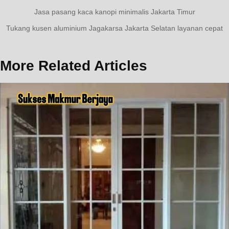
Navigasi
Previous
Jasa pasang kaca kanopi minimalis Jakarta Timur
Post:
pos
Next
Tukang kusen aluminium Jagakarsa Jakarta Selatan layanan cepat
Post:
More Related Articles