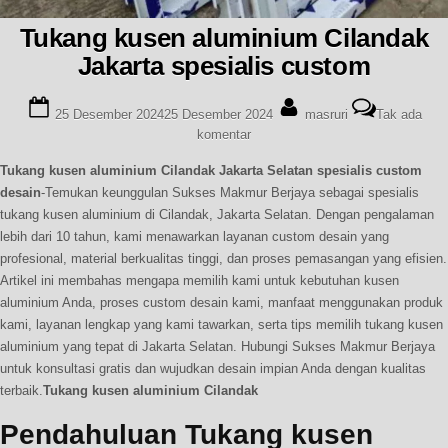
Tukang kusen aluminium Cilandak
Jakarta spesialis custom
Posted
By
25 Desember 2024
25 Desember 2024
masruri
Tak ada
on
pada
komentar
Tukang
Tukang kusen aluminium Cilandak Jakarta Selatan spesialis custom
kusen
desain
-Temukan keunggulan Sukses Makmur Berjaya sebagai spesialis
aluminium
Cilandak
tukang kusen aluminium di Cilandak, Jakarta Selatan. Dengan pengalaman
Jakarta
lebih dari 10 tahun, kami menawarkan layanan custom desain yang
spesialis
profesional, material berkualitas tinggi, dan proses pemasangan yang efisien.
custom
Artikel ini membahas mengapa memilih kami untuk kebutuhan kusen
aluminium Anda, proses custom desain kami, manfaat menggunakan produk
kami, layanan lengkap yang kami tawarkan, serta tips memilih tukang kusen
aluminium yang tepat di Jakarta Selatan. Hubungi Sukses Makmur Berjaya
untuk konsultasi gratis dan wujudkan desain impian Anda dengan kualitas
terbaik.
Tukang kusen aluminium Cilandak
Pendahuluan Tukang kusen