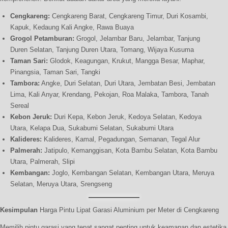
Cengkareng:
Cengkareng Barat, Cengkareng Timur, Duri Kosambi,
Kapuk, Kedaung Kali Angke, Rawa Buaya
Grogol Petamburan:
Grogol, Jelambar Baru, Jelambar, Tanjung
Duren Selatan, Tanjung Duren Utara, Tomang, Wijaya Kusuma
Taman Sari:
Glodok, Keagungan, Krukut, Mangga Besar, Maphar,
Pinangsia, Taman Sari, Tangki
Tambora:
Angke, Duri Selatan, Duri Utara, Jembatan Besi, Jembatan
Lima, Kali Anyar, Krendang, Pekojan, Roa Malaka, Tambora, Tanah
Sereal
Kebon Jeruk:
Duri Kepa, Kebon Jeruk, Kedoya Selatan, Kedoya
Utara, Kelapa Dua, Sukabumi Selatan, Sukabumi Utara
Kalideres:
Kalideres, Kamal, Pegadungan, Semanan, Tegal Alur
Palmerah:
Jatipulo, Kemanggisan, Kota Bambu Selatan, Kota Bambu
Utara, Palmerah, Slipi
Kembangan:
Joglo, Kembangan Selatan, Kembangan Utara, Meruya
Selatan, Meruya Utara, Srengseng
Kesimpulan
Harga Pintu Lipat Garasi Aluminium per Meter di Cengkareng
Memilih pintu garasi yang tepat sangat penting untuk keamanan dan estetika