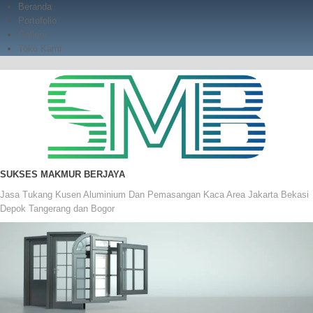
Skip
Beranda
to
Portofolio
content
Gallery
Toko Kami
SUKSES MAKMUR BERJAYA
Jasa Tukang Kusen Aluminium Dan Pemasangan Kaca Area Jakarta Bekasi
Depok Tangerang dan Bogor