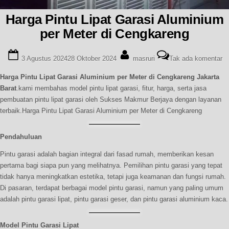
Harga Pintu Lipat Garasi Aluminium
per Meter di Cengkareng
Posted
By
pa
3 Agustus 2024
28 Oktober 2024
masruri
Tak ada komentar
on
Ha
Pi
Harga Pintu Lipat Garasi Aluminium per Meter di Cengkareng Jakarta
Li
Barat
.kami membahas model pintu lipat garasi, fitur, harga, serta jasa
Ga
pembuatan pintu lipat garasi oleh Sukses Makmur Berjaya dengan layanan
Al
terbaik.Harga Pintu Lipat Garasi Aluminium per Meter di Cengkareng
pe
Me
di
Pendahuluan
Ce
Pintu garasi adalah bagian integral dari fasad rumah, memberikan kesan
pertama bagi siapa pun yang melihatnya. Pemilihan pintu garasi yang tepat
tidak hanya meningkatkan estetika, tetapi juga keamanan dan fungsi rumah.
Di pasaran, terdapat berbagai model pintu garasi, namun yang paling umum
adalah pintu garasi lipat, pintu garasi geser, dan pintu garasi aluminium kaca.
Model Pintu Garasi Lipat