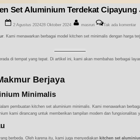
en Set Aluminium Terdekat Cipayung 
Posted
By
pa
2 Agustus 2024
28 Oktober 2024
masruri
Tak ada komentar
on
Tu
Ki
ur
. Kami menawarkan berbagai model kitchen set minimalis dengan harga te
Se
Al
Te
rada di tempat yang tepat. Di artikel ini, kami akan membahas berbagai lay
Ci
Ja
Ti
Makmur Berjaya
inium Minimalis
 dalam pembuatan kitchen set aluminium minimalis. Kami menawarkan berbagai
luminium kami dirancang untuk memberikan tampilan modern dan fungsionalitas
au
ang berbeda. Oleh karena itu, kami juga menyediakan
kitchen set alumini