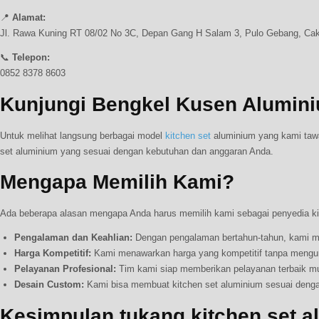
📍
Alamat:
Jl. Rawa Kuning RT 08/02 No 3C, Depan Gang H Salam 3, Pulo Gebang, Cak
📞
Telepon:
0852 8378 8603
Kunjungi Bengkel Kusen Alumin
Untuk melihat langsung berbagai model
kitchen set
aluminium yang kami tawa
set aluminium yang sesuai dengan kebutuhan dan anggaran Anda.
Mengapa Memilih Kami?
Ada beberapa alasan mengapa Anda harus memilih kami sebagai penyedia kit
Pengalaman dan Keahlian:
Dengan pengalaman bertahun-tahun, kami me
Harga Kompetitif:
Kami menawarkan harga yang kompetitif tanpa mengura
Pelayanan Profesional:
Tim kami siap memberikan pelayanan terbaik mula
Desain Custom:
Kami bisa membuat kitchen set aluminium sesuai denga
Kesimpulan tukang kitchen set a