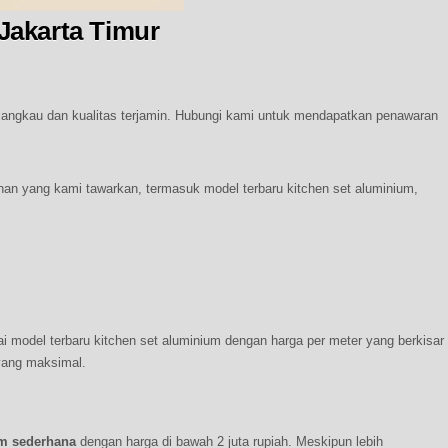
Jakarta Timur
da
kang
tchen
rjangkau dan kualitas terjamin. Hubungi kami untuk mendapatkan penawaran
t
uminium
rdekat
anan yang kami tawarkan, termasuk model terbaru kitchen set aluminium,
payung
karta
mur
 model terbaru kitchen set aluminium dengan harga per meter yang berkisar
 yang maksimal.
um sederhana
dengan harga di bawah 2 juta rupiah. Meskipun lebih